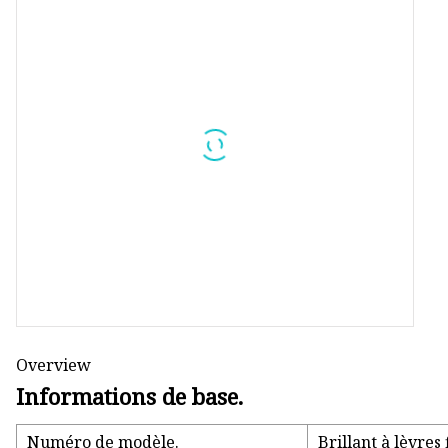
Poudre pour le visage
Eye-liner
Crayon à sourcils
Overview
Informations de base.
Numéro de modèle.
Brillant à lèvres